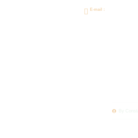
E-mail :
gal.vavm@yahoo.com
INFORMATII GENERALE
Caravana
By
Consta