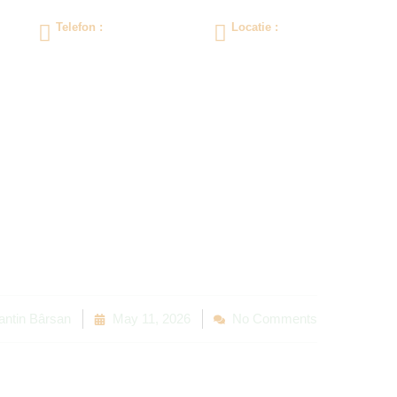
Telefon :
Locatie :
0258/760480
Lucian Blaga, 20
S.D.L. 2023 – 2027
 informarii – A
ntin Bârsan
May 11, 2026
No Comments