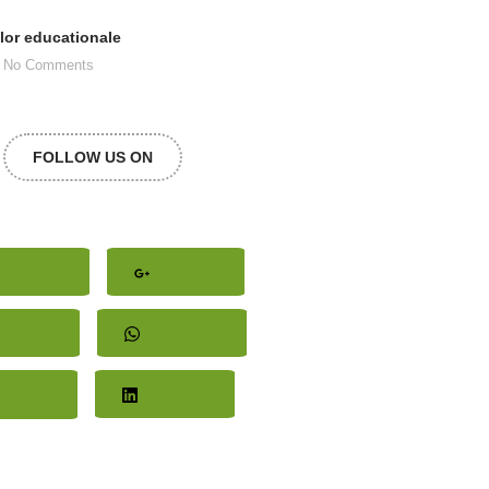
elor educationale
No Comments
FOLLOW US ON
acebook
Google+
nterest
Whatsapp
Twitter
LinkedIn