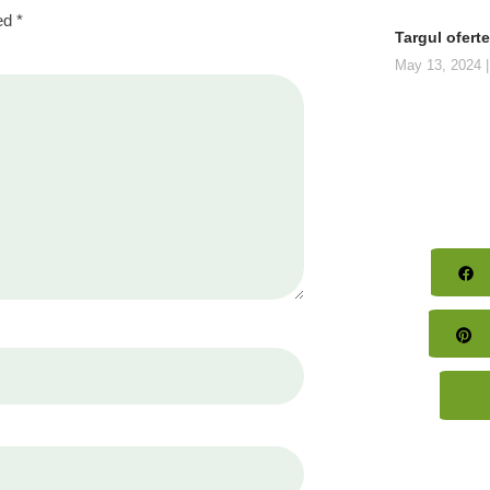
ked
*
Targul ofert
May 13, 2024
F
Pi