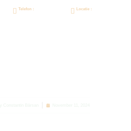
Telefon :
Locatie :
0258/760480
Lucian Blaga, 20
S.D.L. 2023 – 2027
tivități de anima
y
Constantin Bârsan
November 11, 2024